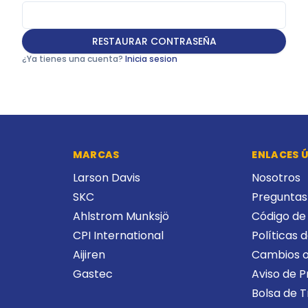
RESTAURAR CONTRASEÑA
¿Ya tienes una cuenta?
Inicia sesion
MARCAS
ENLACES Ú
Larson Davis
Nosotros
SKC
Preguntas
Ahlstrom Munksjö
Código de 
CPI International
Políticas 
Aijiren
Cambios o
Gastec
Aviso de P
Bolsa de 