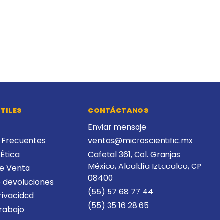
TILES
CONTÁCTANOS
Enviar mensaje
 Frecuentes
ventas@microscientific.mx
Ética
Cafetal 361, Col. Granjas
México, Alcaldía Iztacalco, CP
de Venta
08400
 devoluciones
(55) 57 68 77 44
rivacidad
(55) 35 16 28 65
Trabajo