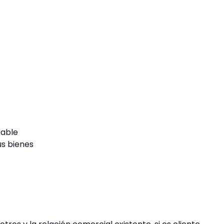
sable
us bienes