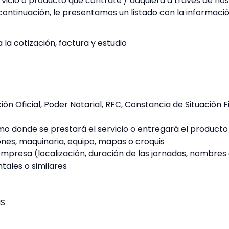
vicio o producto que contrate / adquiera a través de nosot
ontinuación, le presentamos un listado con la informació
 la cotización, factura y estudio
n Oficial, Poder Notarial, RFC, Constancia de Situación 
mo donde se prestará el servicio o entregará el producto (
ones, maquinaria, equipo, mapas o croquis
empresa (localización, duración de las jornadas, nombres 
ales o similares
IS