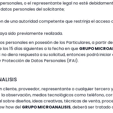
os personales, o el representante legal no esté debidamen
atos personales del solicitante;
ón de una autoridad competente que restrinja el acceso a
haya sido previamente realizada.
os personales en posesión de los Particulares, a partir d
 los 15 días siguientes a la fecha en que
GRUPO MICROAN
S
no diera respuesta a su solicitud, entonces podrá inici
y Protección de Datos Personales (IFAI).
ALISIS
 cliente, proveedor, representante o cualquier tercero y 
e la observación, medios tecnológicos como teléfono, co
l sobre diseños, ideas creativas, técnicas de venta, pro
now how del
GRUPO MICROANALISIS
, deberá ser tratado 