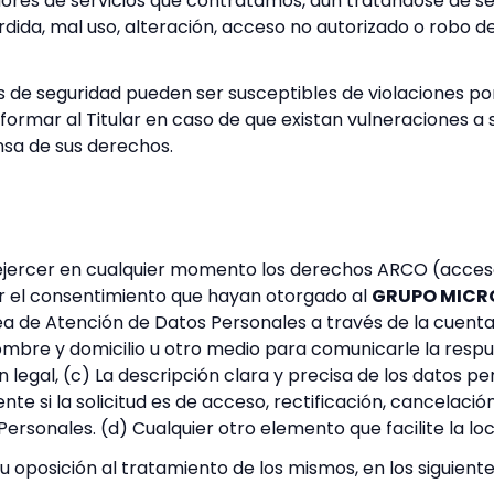
res de servicios que contratamos, aun tratándose de ser
rdida, mal uso, alteración, acceso no autorizado o robo d
as de seguridad pueden ser susceptibles de violaciones po
formar al Titular en caso de que existan vulneraciones a 
sa de sus derechos.
 ejercer en cualquier momento los derechos ARCO (acceso,
ar el consentimiento que hayan otorgado al
GRUPO MICR
rea de Atención de Datos Personales a través de la cuen
ombre y domicilio u otro medio para comunicarle la respu
n legal, (c) La descripción clara y precisa de los datos pe
 si la solicitud es de acceso, rectificación, cancelación
 Personales. (d) Cualquier otro elemento que facilite la lo
u oposición al tratamiento de los mismos, en los siguient