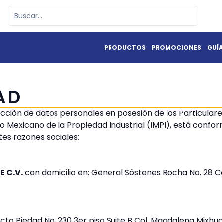
PRODUCTOS
PROMOCIONES
GUÍ
AD
ección de datos personales en posesión de los Particulare
o Mexicano de la Propiedad Industrial (IMPI), está conf
es razones sociales:
E C.V.
con domicilio en: General Sóstenes Rocha No. 28 C
ucto Piedad No. 230 3er piso Suite B Col. Magdalena Mixh