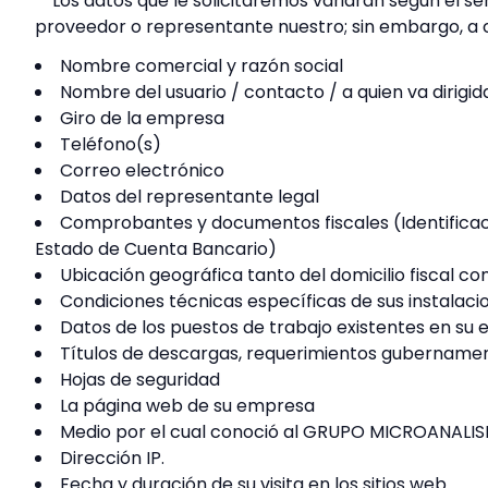
Los datos que le solicitaremos variarán según el ser
proveedor o representante nuestro; sin embargo, a c
Nombre comercial y razón social
Nombre del usuario / contacto / a quien va dirigida
Giro de la empresa
Teléfono(s)
Correo electrónico
Datos del representante legal
Comprobantes y documentos fiscales (Identificació
Estado de Cuenta Bancario)
Ubicación geográfica tanto del domicilio fiscal co
Condiciones técnicas específicas de sus instalaci
Datos de los puestos de trabajo existentes en su 
Títulos de descargas, requerimientos gubernament
Hojas de seguridad
La página web de su empresa
Medio por el cual conoció al GRUPO MICROANALIS
Dirección IP.
Fecha y duración de su visita en los sitios web.