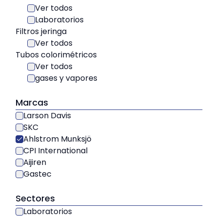
Ver todos
Laboratorios
Filtros jeringa
Ver todos
Tubos colorimétricos
Ver todos
gases y vapores
Marcas
Larson Davis
SKC
Ahlstrom Munksjö
CPI International
Aijiren
Gastec
Sectores
Laboratorios