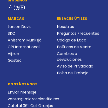
SÍGUENOS
MARCAS
ENLACES ÚTILES
Larson Davis
Nosotros
SKC
Preguntas Frecuentes
Ahlstrom Munksjö
Código de Ética
CPI International
Políticas de Venta
Aijiren
Cambios o
devoluciones
Gastec
Aviso de Privacidad
Bolsa de Trabajo
CONTÁCTANOS
Enviar mensaje
ventas@microscientific.mx
Cafetal 361, Col. Granjas