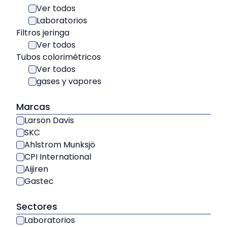
Ver todos
Laboratorios
Filtros jeringa
Ver todos
Tubos colorimétricos
Ver todos
gases y vapores
Marcas
Larson Davis
SKC
Ahlstrom Munksjö
CPI International
Aijiren
Gastec
Sectores
Laboratorios