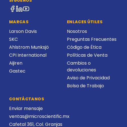
SÍGUENOS
MARCAS
ENLACES ÚTILES
Larson Davis
Nosotros
SKC
Preguntas Frecuentes
Ahlstrom Munksjö
Código de Ética
CPI International
Políticas de Venta
Aijiren
Cambios o
devoluciones
Gastec
Aviso de Privacidad
Bolsa de Trabajo
CONTÁCTANOS
Enviar mensaje
ventas@microscientific.mx
Cafetal 361, Col. Granjas