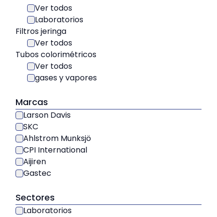
Ver todos
Laboratorios
Filtros jeringa
Ver todos
Tubos colorimétricos
Ver todos
gases y vapores
Marcas
Larson Davis
SKC
Ahlstrom Munksjö
CPI International
Aijiren
Gastec
Sectores
Laboratorios