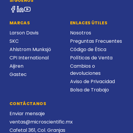
SÍGUENOS
MARCAS
ENLACES ÚTILES
Larson Davis
Nosotros
SKC
Preguntas Frecuentes
Ahlstrom Munksjö
Código de Ética
CPI International
Políticas de Venta
Aijiren
Cambios o
devoluciones
Gastec
Aviso de Privacidad
Bolsa de Trabajo
CONTÁCTANOS
Enviar mensaje
ventas@microscientific.mx
Cafetal 361, Col. Granjas